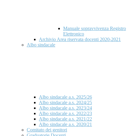
Manuale sopravvivenza Registro
Elettronico
Archivio Area riservata docenti 2020-2021
Albo sindacale
Albo sindacale a.s. 2025/26
Albo sindacale a.s. 2024/25
Albo sindacale a.s. 2023/24
Albo sindacale a.s. 2022/23
Albo sindacale a.s. 2021/22
Albo sindacale a.s. 2020/21
Comitato dei genitori
Graduatorie Docenti