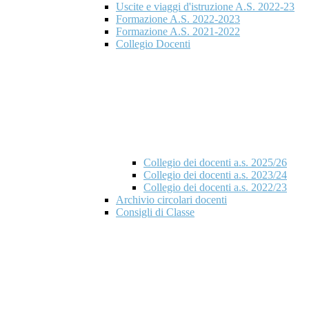
Uscite e viaggi d'istruzione A.S. 2022-23
Formazione A.S. 2022-2023
Formazione A.S. 2021-2022
Collegio Docenti
Collegio dei docenti a.s. 2025/26
Collegio dei docenti a.s. 2023/24
Collegio dei docenti a.s. 2022/23
Archivio circolari docenti
Consigli di Classe