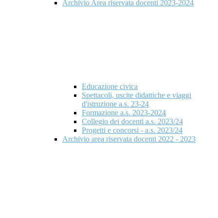
Archivio Area riservata docenti 2023-2024
Educazione civica
Spettacoli, uscite didattiche e viaggi
d'istruzione a.s. 23-24
Formazione a.s. 2023-2024
Collegio dei docenti a.s. 2023/24
Progetti e concorsi - a.s. 2023/24
Archivio area riservata docenti 2022 - 2023