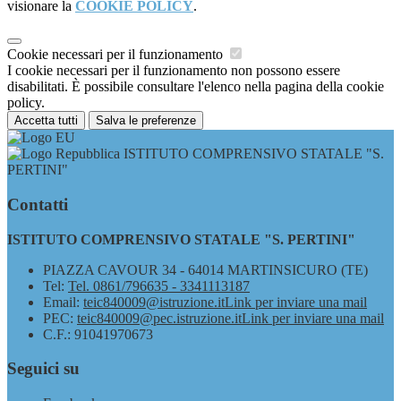
visionare la
COOKIE POLICY
.
Cookie necessari per il funzionamento
I cookie necessari per il funzionamento non possono essere
disabilitati. È possibile consultare l'elenco nella pagina della cookie
policy.
Accetta tutti
Salva le preferenze
ISTITUTO COMPRENSIVO STATALE "S.
PERTINI"
Contatti
ISTITUTO COMPRENSIVO STATALE "S. PERTINI"
PIAZZA CAVOUR 34 - 64014 MARTINSICURO (TE)
Tel:
Tel. 0861/796635 - 3341113187
Email:
teic840009@istruzione.it
Link per inviare una mail
PEC:
teic840009@pec.istruzione.it
Link per inviare una mail
C.F.: 91041970673
Seguici su