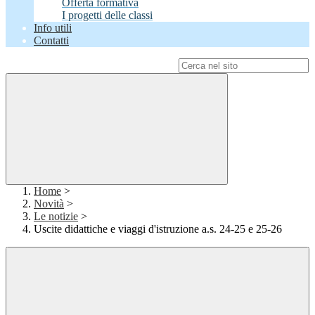
Offerta formativa
I progetti delle classi
Info utili
Contatti
Campo di ricerca per le pagine del sito
Home
>
Novità
>
Le notizie
>
Uscite didattiche e viaggi d'istruzione a.s. 24-25 e 25-26