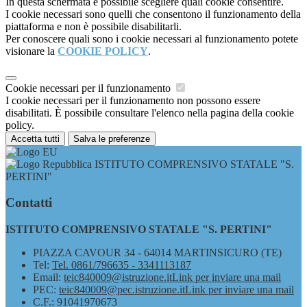
In questa schermata è possibile scegliere quali cookie consentire.
I cookie necessari sono quelli che consentono il funzionamento della
piattaforma e non è possibile disabilitarli.
Per conoscere quali sono i cookie necessari al funzionamento potete
visionare la
COOKIE POLICY
.
Cookie necessari per il funzionamento
I cookie necessari per il funzionamento non possono essere
disabilitati. È possibile consultare l'elenco nella pagina della cookie
policy.
Accetta tutti
Salva le preferenze
ISTITUTO COMPRENSIVO STATALE "S.
PERTINI"
Contatti
ISTITUTO COMPRENSIVO STATALE "S. PERTINI"
PIAZZA CAVOUR 34 - 64014 MARTINSICURO (TE)
Tel:
Tel. 0861/796635 - 3341113187
Email:
teic840009@istruzione.it
Link per inviare una mail
PEC:
teic840009@pec.istruzione.it
Link per inviare una mail
C.F.: 91041970673