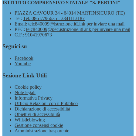
ISTITUTO COMPRENSIVO STATALE "S. PERTINI"
PIAZZA CAVOUR 34 - 64014 MARTINSICURO (TE)
Tel:
Tel. 0861/796635 - 3341113187
Email:
teic840009@istruzione.it
Link per inviare una mail
PEC:
teic840009@pec.istruzione.it
Link per inviare una mail
C.F.: 91041970673
Seguici su
Facebook
Youtube
Sezione Link Utili
Cookie policy
Note legali
Informativa Privacy
Ufficio Relazioni con il Pubblico
Dichiarazione di accessibilità
Obiettivi di accessibilità
Whistleblowing
Gestione consensi cookie
Amministrazione trasparente