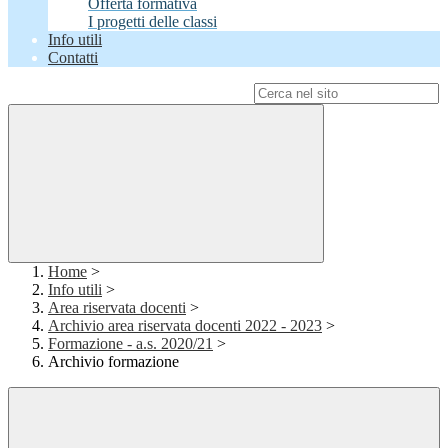
Offerta formativa
I progetti delle classi
Info utili
Contatti
Campo di ricerca per le pagine del sito
Home
>
Info utili
>
Area riservata docenti
>
Archivio area riservata docenti 2022 - 2023
>
Formazione - a.s. 2020/21
>
Archivio formazione