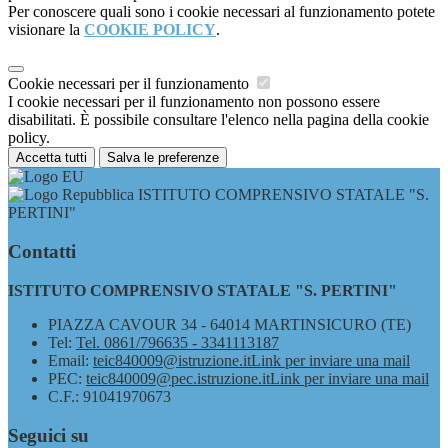
Per conoscere quali sono i cookie necessari al funzionamento potete
visionare la
COOKIE POLICY
.
Cookie necessari per il funzionamento
I cookie necessari per il funzionamento non possono essere
disabilitati. È possibile consultare l'elenco nella pagina della cookie
policy.
Accetta tutti
Salva le preferenze
ISTITUTO COMPRENSIVO STATALE "S.
PERTINI"
Contatti
ISTITUTO COMPRENSIVO STATALE "S. PERTINI"
PIAZZA CAVOUR 34 - 64014 MARTINSICURO (TE)
Tel:
Tel. 0861/796635 - 3341113187
Email:
teic840009@istruzione.it
Link per inviare una mail
PEC:
teic840009@pec.istruzione.it
Link per inviare una mail
C.F.: 91041970673
Seguici su