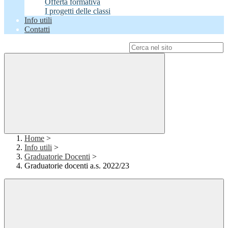
Offerta formativa
I progetti delle classi
Info utili
Contatti
Campo di ricerca per le pagine del sito
Home
>
Info utili
>
Graduatorie Docenti
>
Graduatorie docenti a.s. 2022/23