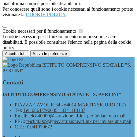
piattaforma e non è possibile disabilitarli.
Per conoscere quali sono i cookie necessari al funzionamento potete
visionare la
COOKIE POLICY
.
Cookie necessari per il funzionamento
I cookie necessari per il funzionamento non possono essere
disabilitati. È possibile consultare l'elenco nella pagina della cookie
policy.
Accetta tutti
Salva le preferenze
ISTITUTO COMPRENSIVO STATALE "S.
PERTINI"
Contatti
ISTITUTO COMPRENSIVO STATALE "S. PERTINI"
PIAZZA CAVOUR 34 - 64014 MARTINSICURO (TE)
Tel:
Tel. 0861/796635 - 3341113187
Email:
teic840009@istruzione.it
Link per inviare una mail
PEC:
teic840009@pec.istruzione.it
Link per inviare una mail
C.F.: 91041970673