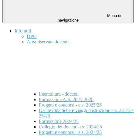
Menu di
navigazione
Info utili
DPO
Area riservata docenti
Intercultura - docenti
Formazione A.S. 2025-2026
Progetti e concorsi - a.s. 2025/26
Uscite didattiche e viaggi d'istruzione a.s. 24-25 e
25-26
Formazione 2024/25
Collegio dei docenti a.s. 2024/25
Progetti e concorsi - a.s. 2024/25