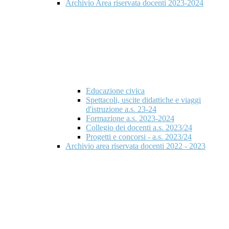
Archivio Area riservata docenti 2023-2024
Educazione civica
Spettacoli, uscite didattiche e viaggi
d'istruzione a.s. 23-24
Formazione a.s. 2023-2024
Collegio dei docenti a.s. 2023/24
Progetti e concorsi - a.s. 2023/24
Archivio area riservata docenti 2022 - 2023