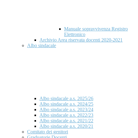
Manuale sopravvivenza Registro
Elettronico
Archivio Area riservata docenti 2020-2021
Albo sindacale
Albo sindacale a.s. 2025/26
Albo sindacale a.s. 2024/25
Albo sindacale a.s. 2023/24
Albo sindacale a.s. 2022/23
Albo sindacale a.s. 2021/22
Albo sindacale a.s. 2020/21
Comitato dei genitori
Graduatorie Docenti