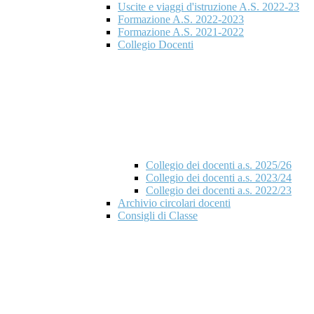
Uscite e viaggi d'istruzione A.S. 2022-23
Formazione A.S. 2022-2023
Formazione A.S. 2021-2022
Collegio Docenti
Collegio dei docenti a.s. 2025/26
Collegio dei docenti a.s. 2023/24
Collegio dei docenti a.s. 2022/23
Archivio circolari docenti
Consigli di Classe