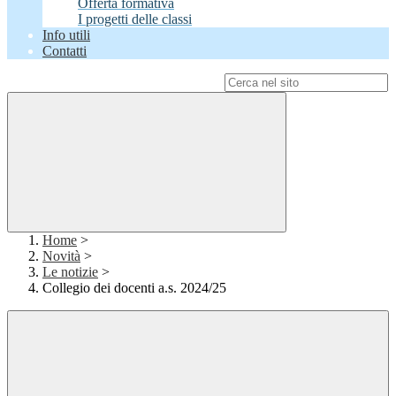
Offerta formativa
I progetti delle classi
Info utili
Contatti
Campo di ricerca per le pagine del sito
Home
>
Novità
>
Le notizie
>
Collegio dei docenti a.s. 2024/25