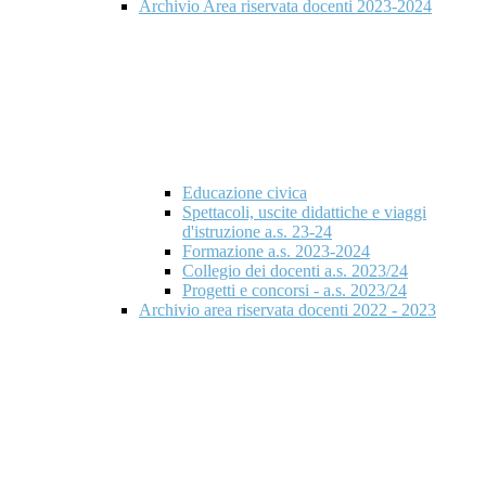
Archivio Area riservata docenti 2023-2024
Educazione civica
Spettacoli, uscite didattiche e viaggi
d'istruzione a.s. 23-24
Formazione a.s. 2023-2024
Collegio dei docenti a.s. 2023/24
Progetti e concorsi - a.s. 2023/24
Archivio area riservata docenti 2022 - 2023