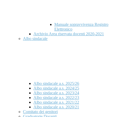
Manuale sopravvivenza Registro
Elettronico
Archivio Area riservata docenti 2020-2021
Albo sindacale
Albo sindacale a.s. 2025/26
Albo sindacale a.s. 2024/25
Albo sindacale a.s. 2023/24
Albo sindacale a.s. 2022/23
Albo sindacale a.s. 2021/22
Albo sindacale a.s. 2020/21
Comitato dei genitori
Graduatorie Docenti