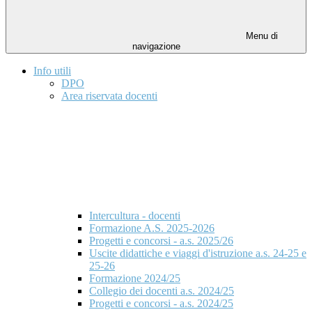
Menu di
navigazione
Info utili
DPO
Area riservata docenti
Intercultura - docenti
Formazione A.S. 2025-2026
Progetti e concorsi - a.s. 2025/26
Uscite didattiche e viaggi d'istruzione a.s. 24-25 e
25-26
Formazione 2024/25
Collegio dei docenti a.s. 2024/25
Progetti e concorsi - a.s. 2024/25