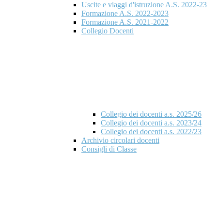
Uscite e viaggi d'istruzione A.S. 2022-23
Formazione A.S. 2022-2023
Formazione A.S. 2021-2022
Collegio Docenti
Collegio dei docenti a.s. 2025/26
Collegio dei docenti a.s. 2023/24
Collegio dei docenti a.s. 2022/23
Archivio circolari docenti
Consigli di Classe