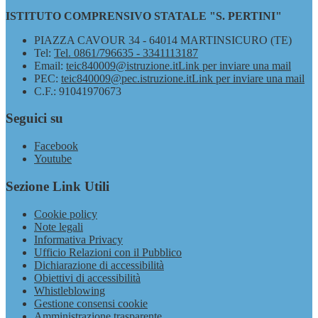
ISTITUTO COMPRENSIVO STATALE "S. PERTINI"
PIAZZA CAVOUR 34 - 64014 MARTINSICURO (TE)
Tel:
Tel. 0861/796635 - 3341113187
Email:
teic840009@istruzione.it
Link per inviare una mail
PEC:
teic840009@pec.istruzione.it
Link per inviare una mail
C.F.: 91041970673
Seguici su
Facebook
Youtube
Sezione Link Utili
Cookie policy
Note legali
Informativa Privacy
Ufficio Relazioni con il Pubblico
Dichiarazione di accessibilità
Obiettivi di accessibilità
Whistleblowing
Gestione consensi cookie
Amministrazione trasparente