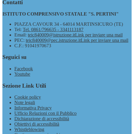
Contatti
ISTITUTO COMPRENSIVO STATALE "S. PERTINI"
PIAZZA CAVOUR 34 - 64014 MARTINSICURO (TE)
Tel:
Tel. 0861/796635 - 3341113187
Email:
teic840009@istruzione.it
Link per inviare una mail
PEC:
teic840009@pec.istruzione.it
Link per inviare una mail
C.F.: 91041970673
Seguici su
Facebook
Youtube
Sezione Link Utili
Cookie policy
Note legali
Informativa Privacy
Ufficio Relazioni con il Pubblico
Dichiarazione di accessibilità
Obiettivi di accessibilità
Whistleblowing