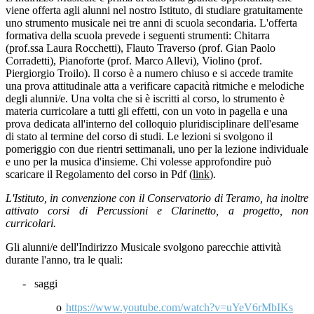
viene offerta agli alunni nel nostro Istituto, di studiare gratuitamente
uno strumento musicale nei tre anni di scuola secondaria. L'offerta
formativa della scuola prevede i seguenti strumenti: Chitarra
(prof.ssa Laura Rocchetti), Flauto Traverso (prof. Gian Paolo
Corradetti), Pianoforte (prof. Marco Allevi), Violino (prof.
Piergiorgio Troilo). Il corso è a numero chiuso e si accede tramite
una prova attitudinale atta a verificare capacità ritmiche e melodiche
degli alunni/e. Una volta che si è iscritti al corso, lo strumento è
materia curricolare a tutti gli effetti, con un voto in pagella e una
prova dedicata all'interno del colloquio pluridisciplinare dell'esame
di stato al termine del corso di studi. Le lezioni si svolgono il
pomeriggio con due rientri settimanali, uno per la lezione individuale
e uno per la musica d'insieme. Chi volesse approfondire può
scaricare il Regolamento del corso in Pdf (
link
).
L'Istituto, in convenzione con il Conservatorio di Teramo, ha inoltre
attivato corsi di Percussioni e Clarinetto, a progetto, non
curricolari.
Gli alunni/e dell'Indirizzo Musicale svolgono parecchie attività
durante l'anno, tra le quali:
-
saggi
o
https://www.youtube.com/watch?v=uYeV6rMbIKs