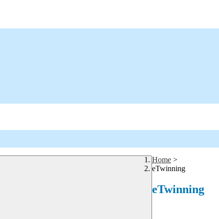
Home
>
eTwinning
eTwinning