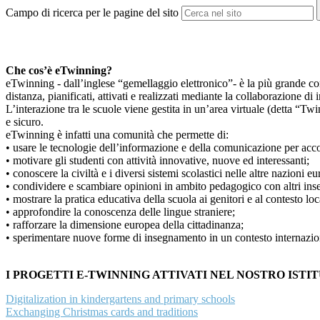
Campo di ricerca per le pagine del sito
Che cos’è eTwinning?
eTwinning - dall’inglese “gemellaggio elettronico”- è la più grande com
distanza, pianificati, attivati e realizzati mediante la collaborazione di
L’interazione tra le scuole viene gestita in un’area virtuale (detta “T
e sicuro.
eTwinning è infatti una comunità che permette di:
• usare le tecnologie dell’informazione e della comunicazione per acco
• motivare gli studenti con attività innovative, nuove ed interessanti;
• conoscere la civiltà e i diversi sistemi scolastici nelle altre nazioni e
• condividere e scambiare opinioni in ambito pedagogico con altri ins
• mostrare la pratica educativa della scuola ai genitori e al contesto loc
• approfondire la conoscenza delle lingue straniere;
• rafforzare la dimensione europea della cittadinanza;
• sperimentare nuove forme di insegnamento in un contesto internazion
I PROGETTI E-TWINNING ATTIVATI NEL NOSTRO ISTI
Digitalization in kindergartens and primary schools
Exchanging Christmas cards and traditions