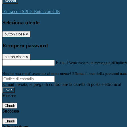
-
Entra con SPID
Entra con CIE
Seleziona utente
button close
×
Recupero password
button close
×
E-mail
Verrà inviato un messaggio all'indirizz
Non hai una e-mail associata al nome utente? Effettua il reset della password tram
E-mail inviata, si prega di controllare la casella di posta elettronica!
Errore
Chiudi
Successo
Chiudi
Informazione