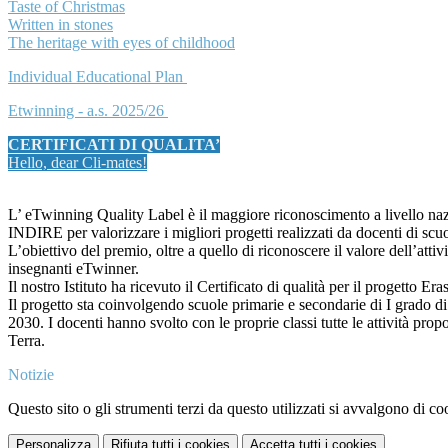
Taste of Christmas
Written in stones
The heritage with eyes of childhood
Individual Educational Plan
Etwinning - a.s. 2025/26
CERTIFICATI DI QUALITA’
Hello, dear Cli-mates!
L’ eTwinning Quality Label è il maggiore riconoscimento a livello na
INDIRE per valorizzare i migliori progetti realizzati da docenti di scuo
L’obiettivo del premio, oltre a quello di riconoscere il valore dell’atti
insegnanti eTwinner.
Il nostro Istituto ha ricevuto il Certificato di qualità per il progetto 
Il progetto sta coinvolgendo scuole primarie e secondarie di I grado di
2030. I docenti hanno svolto con le proprie classi tutte le attività propo
Terra.
Notizie
Questo sito o gli strumenti terzi da questo utilizzati si avvalgono di coo
Personalizza
Rifiuta tutti
i cookies
Accetta tutti
i cookies