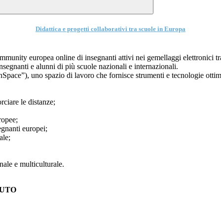
Didattica e progetti collaborativi tra scuole in Europa
munity europea online di insegnanti attivi nei gemellaggi elettronici tra
 insegnanti e alunni di più scuole nazionali e internazionali.
winSpace”), uno spazio di lavoro che fornisce strumenti e tecnologie ott
rciare le distanze;
uropee;
egnanti europei;
ale;
ale e multiculturale.
TUTO