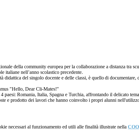
zionale della community europea per la collaborazione a distanza tra s
le italiane nell’anno scolastico precedente.
vità didattica del singolo docente e delle classi, è quello di documentare,
Erasmus "Hello, Dear Cli-Mates!"
 4 paesi: Romania, Italia, Spagna e Turchia, affrontando il delicato tem
ste e prodotto dei lavori che hanno coinvolto i propri alunni nell'utilizzo 
kie necessari al funzionamento ed utili alle finalità illustrate nella
COO