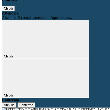
Chiudi
Attendere...
Attendere il completamento dell'operazione...
Chiudi
Chiudi
Conferma
Annulla
Conferma
I.C. 