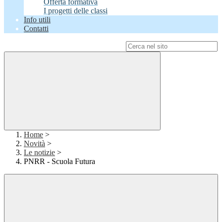
Offerta formativa
I progetti delle classi
Info utili
Contatti
Campo di ricerca per le pagine del sito
Home
>
Novità
>
Le notizie
>
PNRR - Scuola Futura