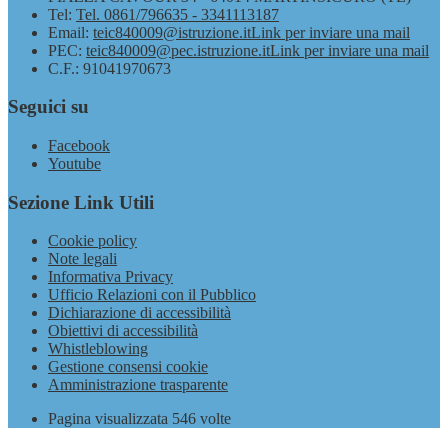
Tel:
Tel. 0861/796635 - 3341113187
Email:
teic840009@istruzione.it
Link per inviare una mail
PEC:
teic840009@pec.istruzione.it
Link per inviare una mail
C.F.: 91041970673
Seguici su
Facebook
Youtube
Sezione Link Utili
Cookie policy
Note legali
Informativa Privacy
Ufficio Relazioni con il Pubblico
Dichiarazione di accessibilità
Obiettivi di accessibilità
Whistleblowing
Gestione consensi cookie
Amministrazione trasparente
Pagina visualizzata
546
volte