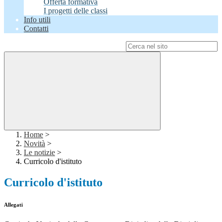
Offerta formativa
I progetti delle classi
Info utili
Contatti
Campo di ricerca per le pagine del sito
Home
>
Novità
>
Le notizie
>
Curricolo d'istituto
Curricolo d'istituto
Allegati