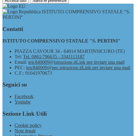
Accetta tutti
Salva le preferenze
ISTITUTO COMPRENSIVO STATALE "S.
PERTINI"
Contatti
ISTITUTO COMPRENSIVO STATALE "S. PERTINI"
PIAZZA CAVOUR 34 - 64014 MARTINSICURO (TE)
Tel:
Tel. 0861/796635 - 3341113187
Email:
teic840009@istruzione.it
Link per inviare una mail
PEC:
teic840009@pec.istruzione.it
Link per inviare una mail
C.F.: 91041970673
Seguici su
Facebook
Youtube
Sezione Link Utili
Cookie policy
Note legali