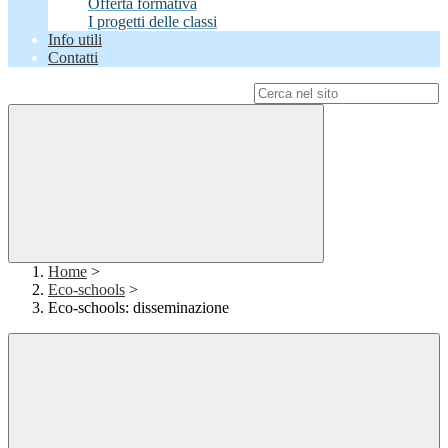
Offerta formativa
I progetti delle classi
Info utili
Contatti
Campo di ricerca per le pagine del sito
Home
>
Eco-schools
>
Eco-schools: disseminazione