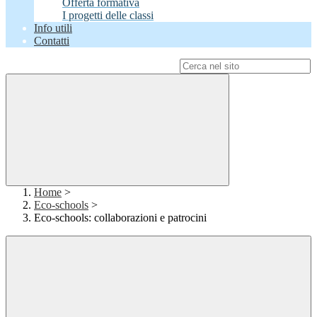
Offerta formativa
I progetti delle classi
Info utili
Contatti
Campo di ricerca per le pagine del sito
Home
>
Eco-schools
>
Eco-schools: collaborazioni e patrocini