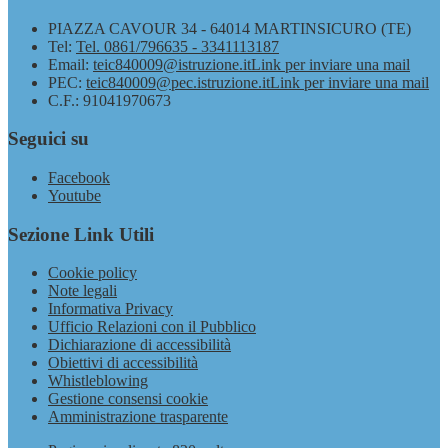
PIAZZA CAVOUR 34 - 64014 MARTINSICURO (TE)
Tel:
Tel. 0861/796635 - 3341113187
Email:
teic840009@istruzione.it
Link per inviare una mail
PEC:
teic840009@pec.istruzione.it
Link per inviare una mail
C.F.: 91041970673
Seguici su
Facebook
Youtube
Sezione Link Utili
Cookie policy
Note legali
Informativa Privacy
Ufficio Relazioni con il Pubblico
Dichiarazione di accessibilità
Obiettivi di accessibilità
Whistleblowing
Gestione consensi cookie
Amministrazione trasparente