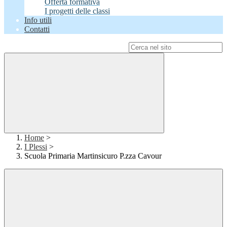
Offerta formativa
I progetti delle classi
Info utili
Contatti
Campo di ricerca per le pagine del sito
Home
>
I Plessi
>
Scuola Primaria Martinsicuro P.zza Cavour