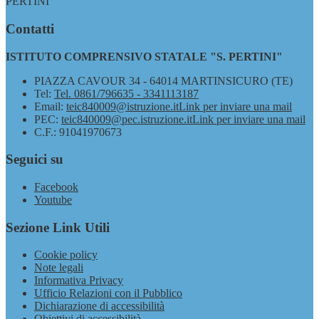
PERTINI"
Contatti
ISTITUTO COMPRENSIVO STATALE "S. PERTINI"
PIAZZA CAVOUR 34 - 64014 MARTINSICURO (TE)
Tel:
Tel. 0861/796635 - 3341113187
Email:
teic840009@istruzione.it
Link per inviare una mail
PEC:
teic840009@pec.istruzione.it
Link per inviare una mail
C.F.: 91041970673
Seguici su
Facebook
Youtube
Sezione Link Utili
Cookie policy
Note legali
Informativa Privacy
Ufficio Relazioni con il Pubblico
Dichiarazione di accessibilità
Obiettivi di accessibilità