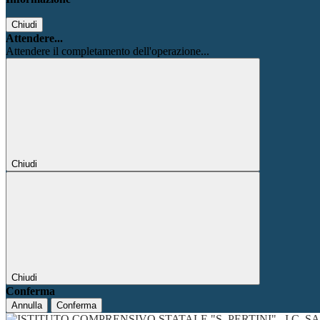
Chiudi
Attendere...
Attendere il completamento dell'operazione...
Chiudi
Chiudi
Conferma
Annulla
Conferma
I.C. 