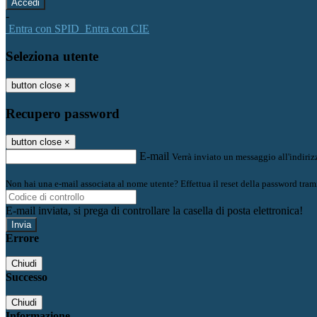
-
Entra con SPID
Entra con CIE
Seleziona utente
button close
×
Recupero password
button close
×
E-mail
Verrà inviato un messaggio all'indirizz
Non hai una e-mail associata al nome utente? Effettua il reset della password tram
E-mail inviata, si prega di controllare la casella di posta elettronica!
Errore
Chiudi
Successo
Chiudi
Informazione