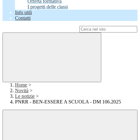
Offerta formativa
I progetti delle classi
Info utili
Contatti
Campo di ricerca per le pagine del sito
Home
>
Novità
>
Le notizie
>
PNRR - BEN-ESSERE A SCUOLA - DM 106.2025