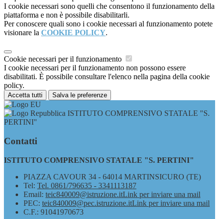
I cookie necessari sono quelli che consentono il funzionamento della
piattaforma e non è possibile disabilitarli.
Per conoscere quali sono i cookie necessari al funzionamento potete
visionare la
COOKIE POLICY
.
Cookie necessari per il funzionamento
I cookie necessari per il funzionamento non possono essere
disabilitati. È possibile consultare l'elenco nella pagina della cookie
policy.
Accetta tutti
Salva le preferenze
ISTITUTO COMPRENSIVO STATALE "S.
PERTINI"
Contatti
ISTITUTO COMPRENSIVO STATALE "S. PERTINI"
PIAZZA CAVOUR 34 - 64014 MARTINSICURO (TE)
Tel:
Tel. 0861/796635 - 3341113187
Email:
teic840009@istruzione.it
Link per inviare una mail
PEC:
teic840009@pec.istruzione.it
Link per inviare una mail
C.F.: 91041970673