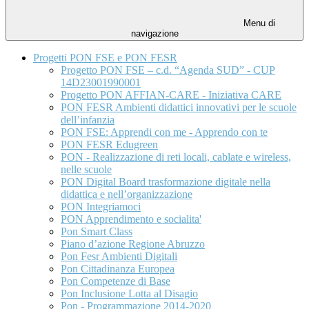
Menu di
navigazione
Progetti PON FSE e PON FESR
Progetto PON FSE – c.d. “Agenda SUD” - CUP
14D23001990001
Progetto PON AFFIAN-CARE - Iniziativa CARE
PON FESR Ambienti didattici innovativi per le scuole
dell’infanzia
PON FSE: Apprendi con me - Apprendo con te
PON FESR Edugreen
PON - Realizzazione di reti locali, cablate e wireless,
nelle scuole
PON Digital Board trasformazione digitale nella
didattica e nell’organizzazione
PON Integriamoci
PON Apprendimento e socialita'
Pon Smart Class
Piano d’azione Regione Abruzzo
Pon Fesr Ambienti Digitali
Pon Cittadinanza Europea
Pon Competenze di Base
Pon Inclusione Lotta al Disagio
Pon - Programmazione 2014-2020