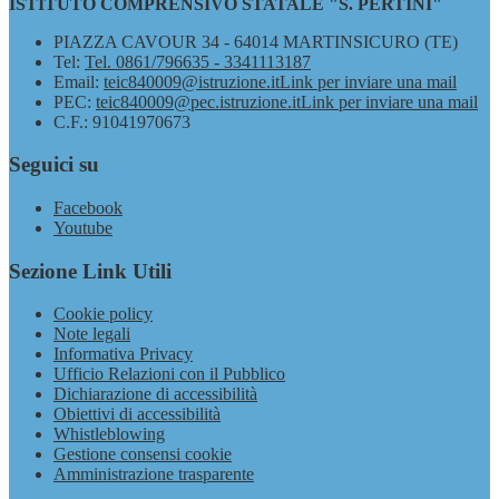
ISTITUTO COMPRENSIVO STATALE "S. PERTINI"
PIAZZA CAVOUR 34 - 64014 MARTINSICURO (TE)
Tel:
Tel. 0861/796635 - 3341113187
Email:
teic840009@istruzione.it
Link per inviare una mail
PEC:
teic840009@pec.istruzione.it
Link per inviare una mail
C.F.: 91041970673
Seguici su
Facebook
Youtube
Sezione Link Utili
Cookie policy
Note legali
Informativa Privacy
Ufficio Relazioni con il Pubblico
Dichiarazione di accessibilità
Obiettivi di accessibilità
Whistleblowing
Gestione consensi cookie
Amministrazione trasparente