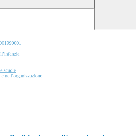
3001990001
l’infanzia
le scuole
a e nell’organizzazione