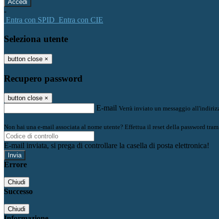
-
Entra con SPID
Entra con CIE
Seleziona utente
button close
×
Recupero password
button close
×
E-mail
Verrà inviato un messaggio all'indirizz
Non hai una e-mail associata al nome utente? Effettua il reset della password tram
E-mail inviata, si prega di controllare la casella di posta elettronica!
Errore
Chiudi
Successo
Chiudi
Informazione