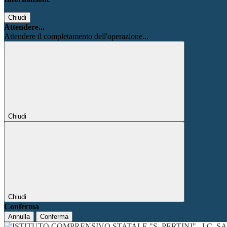
Chiudi
Attendere...
Attendere il completamento dell'operazione...
Chiudi
Chiudi
Conferma
Annulla
Conferma
I.C. 