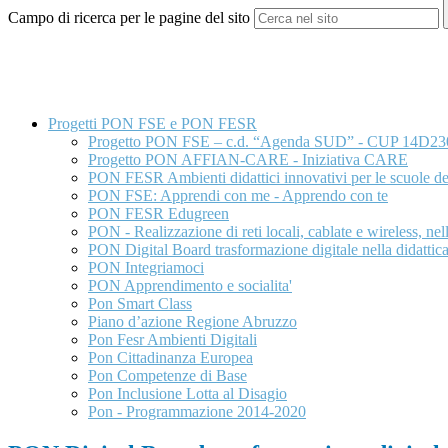
Campo di ricerca per le pagine del sito
Progetti PON FSE e PON FESR
Progetto PON FSE – c.d. “Agenda SUD” - CUP 14D2
Progetto PON AFFIAN-CARE - Iniziativa CARE
PON FESR Ambienti didattici innovativi per le scuole del
PON FSE: Apprendi con me - Apprendo con te
PON FESR Edugreen
PON - Realizzazione di reti locali, cablate e wireless, nel
PON Digital Board trasformazione digitale nella didattic
PON Integriamoci
PON Apprendimento e socialita'
Pon Smart Class
Piano d’azione Regione Abruzzo
Pon Fesr Ambienti Digitali
Pon Cittadinanza Europea
Pon Competenze di Base
Pon Inclusione Lotta al Disagio
Pon - Programmazione 2014-2020