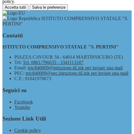
policy.
Accetta tutti
Salva le preferenze
ISTITUTO COMPRENSIVO STATALE "S.
PERTINI"
Contatti
ISTITUTO COMPRENSIVO STATALE "S. PERTINI"
PIAZZA CAVOUR 34 - 64014 MARTINSICURO (TE)
Tel:
Tel. 0861/796635 - 3341113187
Email:
teic840009@istruzione.it
Link per inviare una mail
PEC:
teic840009@pec.istruzione.it
Link per inviare una mail
C.F.: 91041970673
Seguici su
Facebook
Youtube
Sezione Link Utili
Cookie policy