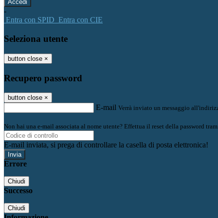
-
Entra con SPID
Entra con CIE
Seleziona utente
button close
×
Recupero password
button close
×
E-mail
Verrà inviato un messaggio all'indirizz
Non hai una e-mail associata al nome utente? Effettua il reset della password tram
E-mail inviata, si prega di controllare la casella di posta elettronica!
Errore
Chiudi
Successo
Chiudi
Informazione