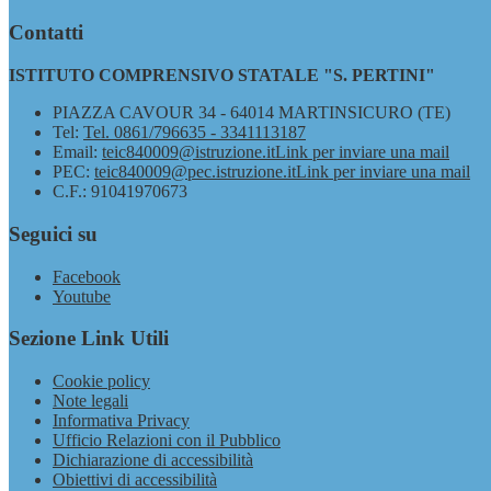
Contatti
ISTITUTO COMPRENSIVO STATALE "S. PERTINI"
PIAZZA CAVOUR 34 - 64014 MARTINSICURO (TE)
Tel:
Tel. 0861/796635 - 3341113187
Email:
teic840009@istruzione.it
Link per inviare una mail
PEC:
teic840009@pec.istruzione.it
Link per inviare una mail
C.F.: 91041970673
Seguici su
Facebook
Youtube
Sezione Link Utili
Cookie policy
Note legali
Informativa Privacy
Ufficio Relazioni con il Pubblico
Dichiarazione di accessibilità
Obiettivi di accessibilità