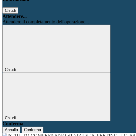
Chiudi
Attendere...
Attendere il completamento dell'operazione...
Chiudi
Chiudi
Conferma
Annulla
Conferma
I.C. 