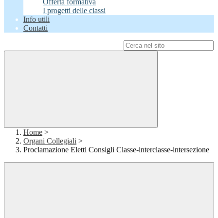
Offerta formativa
I progetti delle classi
Info utili
Contatti
Campo di ricerca per le pagine del sito
Home
>
Organi Collegiali
>
Proclamazione Eletti Consigli Classe-interclasse-intersezione