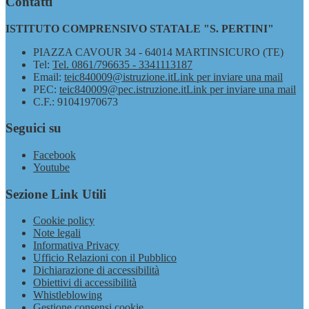
Contatti
ISTITUTO COMPRENSIVO STATALE "S. PERTINI"
PIAZZA CAVOUR 34 - 64014 MARTINSICURO (TE)
Tel:
Tel. 0861/796635 - 3341113187
Email:
teic840009@istruzione.it
Link per inviare una mail
PEC:
teic840009@pec.istruzione.it
Link per inviare una mail
C.F.: 91041970673
Seguici su
Facebook
Youtube
Sezione Link Utili
Cookie policy
Note legali
Informativa Privacy
Ufficio Relazioni con il Pubblico
Dichiarazione di accessibilità
Obiettivi di accessibilità
Whistleblowing
Gestione consensi cookie