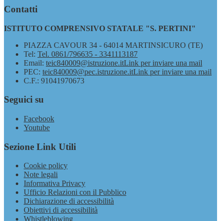
Contatti
ISTITUTO COMPRENSIVO STATALE "S. PERTINI"
PIAZZA CAVOUR 34 - 64014 MARTINSICURO (TE)
Tel:
Tel. 0861/796635 - 3341113187
Email:
teic840009@istruzione.it
Link per inviare una mail
PEC:
teic840009@pec.istruzione.it
Link per inviare una mail
C.F.: 91041970673
Seguici su
Facebook
Youtube
Sezione Link Utili
Cookie policy
Note legali
Informativa Privacy
Ufficio Relazioni con il Pubblico
Dichiarazione di accessibilità
Obiettivi di accessibilità
Whistleblowing