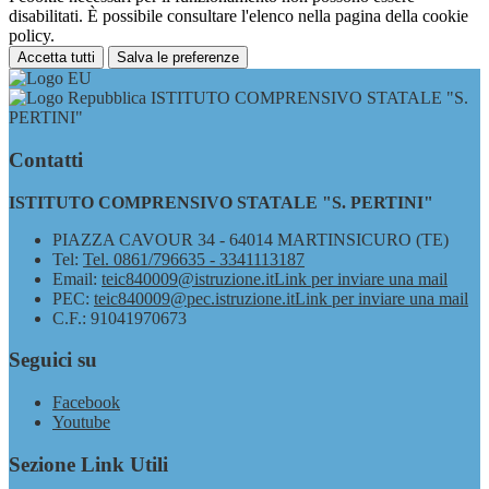
disabilitati. È possibile consultare l'elenco nella pagina della cookie
policy.
Accetta tutti
Salva le preferenze
ISTITUTO COMPRENSIVO STATALE "S.
PERTINI"
Contatti
ISTITUTO COMPRENSIVO STATALE "S. PERTINI"
PIAZZA CAVOUR 34 - 64014 MARTINSICURO (TE)
Tel:
Tel. 0861/796635 - 3341113187
Email:
teic840009@istruzione.it
Link per inviare una mail
PEC:
teic840009@pec.istruzione.it
Link per inviare una mail
C.F.: 91041970673
Seguici su
Facebook
Youtube
Sezione Link Utili