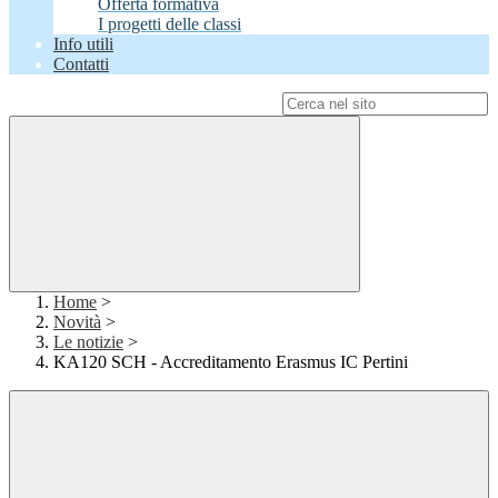
Offerta formativa
I progetti delle classi
Info utili
Contatti
Campo di ricerca per le pagine del sito
Home
>
Novità
>
Le notizie
>
KA120 SCH - Accreditamento Erasmus IC Pertini