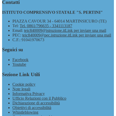
Contatti
ISTITUTO COMPRENSIVO STATALE "S. PERTINI"
PIAZZA CAVOUR 34 - 64014 MARTINSICURO (TE)
Tel:
Tel. 0861/796635 - 3341113187
Email:
teic840009@istruzione.it
Link per inviare una mail
PEC:
teic840009@pec.istruzione.it
Link per inviare una mail
C.F.: 91041970673
Seguici su
Facebook
Youtube
Sezione Link Utili
Cookie policy
Note legali
Informativa Privacy
Ufficio Relazioni con il Pubblico
Dichiarazione di accessibilità
Obiettivi di accessibilità
Whistleblowing