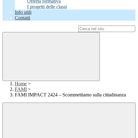
Offerta formativa
I progetti delle classi
Info utili
Contatti
Campo di ricerca per le pagine del sito
Home
>
FAMI
>
FAMI IMPACT 2424 – Scommettiamo sulla cittadinanza