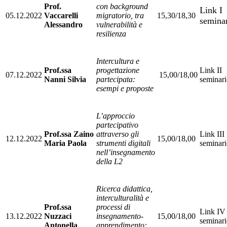
Prof.
con background
Link I
05.12.2022
Vaccarelli
migratorio, tra
15,30/18,30
semina
Alessandro
vulnerabilità e
resilienza
Intercultura e
Prof.ssa
progettazione
Link II
07.12.2022
15,00/18,00
Nanni Silvia
partecipata:
seminar
esempi e proposte
L’approccio
partecipativo
Prof.ssa Zaino
attraverso gli
Link III
12.12.2022
15,00/18,00
Maria Paola
strumenti digitali
seminar
nell’insegnamento
della L2
Ricerca didattica,
interculturalità e
Prof.ssa
processi di
Link IV
13.12.2022
Nuzzaci
insegnamento-
15,00/18,00
seminar
Antonella
apprendimento: