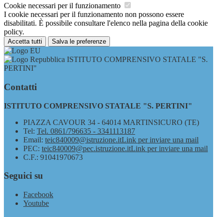
Cookie necessari per il funzionamento
I cookie necessari per il funzionamento non possono essere
disabilitati. È possibile consultare l'elenco nella pagina della cookie
policy.
Accetta tutti
Salva le preferenze
ISTITUTO COMPRENSIVO STATALE "S.
PERTINI"
Contatti
ISTITUTO COMPRENSIVO STATALE "S. PERTINI"
PIAZZA CAVOUR 34 - 64014 MARTINSICURO (TE)
Tel:
Tel. 0861/796635 - 3341113187
Email:
teic840009@istruzione.it
Link per inviare una mail
PEC:
teic840009@pec.istruzione.it
Link per inviare una mail
C.F.: 91041970673
Seguici su
Facebook
Youtube