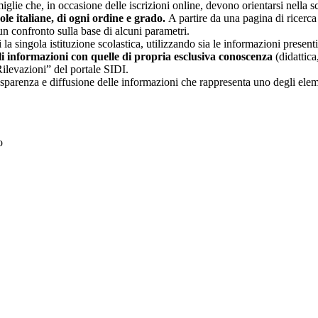
glie che, in occasione delle iscrizioni online, devono orientarsi nella sce
uole italiane, di ogni ordine e grado.
A partire da una pagina di ricerca e
un confronto sulla base di alcuni parametri.
 la singola istituzione scolastica, utilizzando sia le informazioni present
li informazioni con quelle di propria esclusiva conoscenza
(didattica,
Rilevazioni” del portale SIDI.
asparenza e diffusione delle informazioni che rappresenta uno degli eleme
to