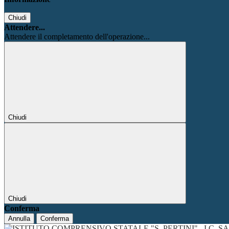
Chiudi
Attendere...
Attendere il completamento dell'operazione...
Chiudi
Chiudi
Conferma
Annulla
Conferma
I.C. 