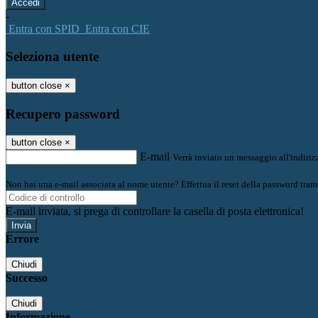
-
Entra con SPID
Entra con CIE
Seleziona utente
button close
×
Recupero password
button close
×
E-mail
Verrà inviato un messaggio all'indirizz
Non hai una e-mail associata al nome utente? Effettua il reset della password tram
E-mail inviata, si prega di controllare la casella di posta elettronica!
Errore
Chiudi
Successo
Chiudi
Informazione