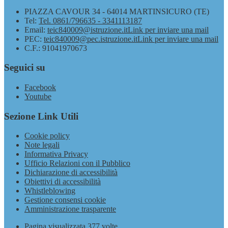
PIAZZA CAVOUR 34 - 64014 MARTINSICURO (TE)
Tel:
Tel. 0861/796635 - 3341113187
Email:
teic840009@istruzione.it
Link per inviare una mail
PEC:
teic840009@pec.istruzione.it
Link per inviare una mail
C.F.: 91041970673
Seguici su
Facebook
Youtube
Sezione Link Utili
Cookie policy
Note legali
Informativa Privacy
Ufficio Relazioni con il Pubblico
Dichiarazione di accessibilità
Obiettivi di accessibilità
Whistleblowing
Gestione consensi cookie
Amministrazione trasparente
Pagina visualizzata
377
volte