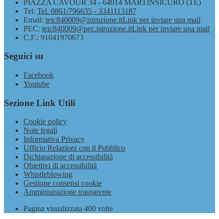
PIAZZA CAVOUR 34 - 64014 MARTINSICURO (TE)
Tel:
Tel. 0861/796635 - 3341113187
Email:
teic840009@istruzione.it
Link per inviare una mail
PEC:
teic840009@pec.istruzione.it
Link per inviare una mail
C.F.: 91041970673
Seguici su
Facebook
Youtube
Sezione Link Utili
Cookie policy
Note legali
Informativa Privacy
Ufficio Relazioni con il Pubblico
Dichiarazione di accessibilità
Obiettivi di accessibilità
Whistleblowing
Gestione consensi cookie
Amministrazione trasparente
Pagina visualizzata
400
volte