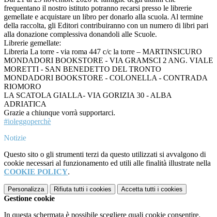
frequentano il nostro istituto potranno recarsi presso le librerie
gemellate e acquistare un libro per donarlo alla scuola. Al termine
della raccolta, gli Editori contribuiranno con un numero di libri pari
alla donazione complessiva donandoli alle Scuole.
Librerie gemellate:
Libreria La torre - via roma 447 c/c la torre – MARTINSICURO
MONDADORI BOOKSTORE - VIA GRAMSCI 2 ANG. VIALE
MORETTI - SAN BENEDETTO DEL TRONTO
MONDADORI BOOKSTORE - COLONELLA - CONTRADA
RIOMORO
LA SCATOLA GIALLA- VIA GORIZIA 30 - ALBA
ADRIATICA
Grazie a chiunque vorrà supportarci.
#ioleggoperchè
Notizie
Questo sito o gli strumenti terzi da questo utilizzati si avvalgono di
cookie necessari al funzionamento ed utili alle finalità illustrate nella
COOKIE POLICY
.
Personalizza
Rifiuta tutti
i cookies
Accetta tutti
i cookies
Gestione cookie
In questa schermata è possibile scegliere quali cookie consentire.