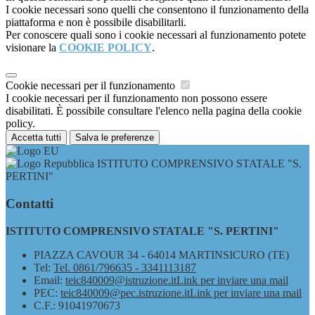
I cookie necessari sono quelli che consentono il funzionamento della
piattaforma e non è possibile disabilitarli.
Per conoscere quali sono i cookie necessari al funzionamento potete
visionare la
COOKIE POLICY
.
Cookie necessari per il funzionamento
I cookie necessari per il funzionamento non possono essere
disabilitati. È possibile consultare l'elenco nella pagina della cookie
policy.
Accetta tutti
Salva le preferenze
ISTITUTO COMPRENSIVO STATALE "S.
PERTINI"
Contatti
ISTITUTO COMPRENSIVO STATALE "S. PERTINI"
PIAZZA CAVOUR 34 - 64014 MARTINSICURO (TE)
Tel:
Tel. 0861/796635 - 3341113187
Email:
teic840009@istruzione.it
Link per inviare una mail
PEC:
teic840009@pec.istruzione.it
Link per inviare una mail
C.F.: 91041970673