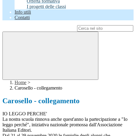
Offerta formativa
I progetti delle classi
Info utili
Contatti
Campo di ricerca per le pagine del sito
Home
>
Carosello - collegamento
Carosello - collegamento
IO LEGGO PERCHE'
La nostra scuola rinnova anche quest'anno la partecipazione a "Io
leggo perché", iniziativa nazionale promossa dall'Associazione
Italiana Editori.
Dal 21 al 29 novembre 2020 le famiglie degli alunni che