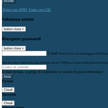
-
Entra con SPID
Entra con CIE
Seleziona utente
button close
×
Recupero password
button close
×
E-mail
Verrà inviato un messaggio all'indirizz
Non hai una e-mail associata al nome utente? Effettua il reset della password tram
E-mail inviata, si prega di controllare la casella di posta elettronica!
Errore
Chiudi
Successo
Chiudi
Informazione