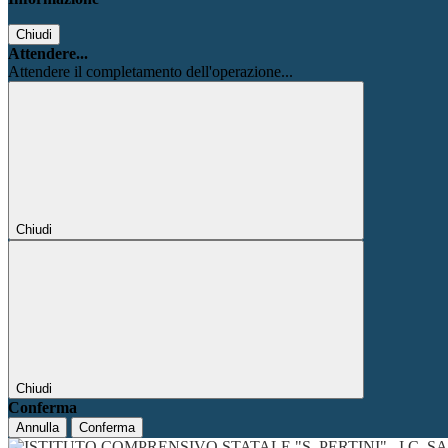
Chiudi
Attendere...
Attendere il completamento dell'operazione...
Chiudi
Chiudi
Conferma
Annulla
Conferma
I.C. 