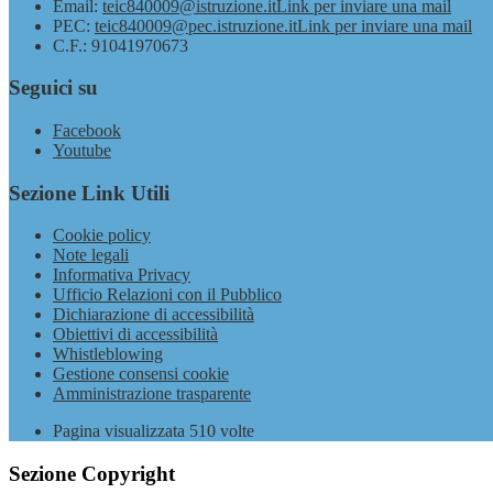
Email:
teic840009@istruzione.it
Link per inviare una mail
PEC:
teic840009@pec.istruzione.it
Link per inviare una mail
C.F.: 91041970673
Seguici su
Facebook
Youtube
Sezione Link Utili
Cookie policy
Note legali
Informativa Privacy
Ufficio Relazioni con il Pubblico
Dichiarazione di accessibilità
Obiettivi di accessibilità
Whistleblowing
Gestione consensi cookie
Amministrazione trasparente
Pagina visualizzata
510
volte
Sezione Copyright